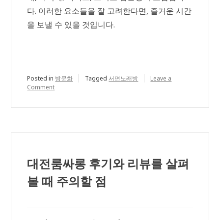
다. 이러한 요소들을 잘 고려한다면, 즐거운 시간
을 보낼 수 있을 것입니다.
Posted in
밤문화
Tagged
서면노래방
Leave a
on
Comment
친
구
모
임
과
회
식
장
대전룸싸롱 후기와 리뷰를 살펴
소
로
볼 때 주의할 점
서
면
노
래
방