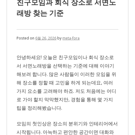
친구모임과 회식 장소로 서면노
·
주
래방 찾는 기준
차
·
이
동
동
Posted on
6월 26, 2026
by
meta-fora
선
안
내
안녕하세요! 오늘은 친구모임이나 회식 장소로
서 서면노래방을 선택하는 기준에 대해 이야기
해보려 합니다. 많은 사람들이 이러한 모임을 위
해 장소를 정할 때 고민을 하게 되는데요, 여러
가지 요소를 고려해야 하죠. 저도 처음에는 어디
로 가야 할지 막막했지만, 경험을 통해 몇 가지
팁을 정리해봤습니다.
모임의 첫인상은 장소의 분위기와 인테리어에서
시작됩니다. 아늑하고 편안한 공간이면 대화와