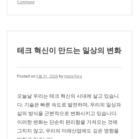
on
Comment
수
비
기
본
기
를
배
우
테크 혁신이 만드는 일상의 변화
고
싶
다
면
야
Posted on
5월 31, 2026
by
meta-fora
구
레
슨
오늘날 우리는 테크 혁신의 시대에 살고 있습니
추
천
다. 기술은 빠른 속도로 발전하며, 우리의 일상과
삶의 방식을 근본적으로 변화시키고 있습니다.
이러한 변화는 단순히 편리함을 가져오는 것에
그치지 않고, 우리의 미래산업에도 깊은 영향을