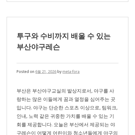
개
인
파
산
절
차
투구와 수비까지 배울 수 있는
와
신
부산야구레슨
청
전
확
인
해
Posted on
6월 21, 2026
by
meta-fora
야
할
사
부산은 부산야구교실의 발상지로서, 야구를 사
항
랑하는 많은 이들에게 꿈과 열정을 심어주는 곳
입니다. 야구는 단순한 스포츠 이상으로, 팀워크,
인내, 노력 같은 귀중한 가치를 배울 수 있는 기
회를 제공합니다. 오늘은 부산에서 제공되는 야
구레슨이 어떻게 어린이와 청소년들에게 야구의