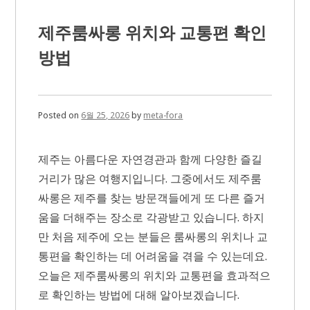
기
와
제주룸싸롱 위치와 교통편 확인
리
뷰
방법
를
살
펴
볼
때
Posted on
6월 25, 2026
by
meta-fora
주
의
할
제주는 아름다운 자연경관과 함께 다양한 즐길
점
거리가 많은 여행지입니다. 그중에서도 제주룸
싸롱은 제주를 찾는 방문객들에게 또 다른 즐거
움을 더해주는 장소로 각광받고 있습니다. 하지
만 처음 제주에 오는 분들은 룸싸롱의 위치나 교
통편을 확인하는 데 어려움을 겪을 수 있는데요.
오늘은 제주룸싸롱의 위치와 교통편을 효과적으
로 확인하는 방법에 대해 알아보겠습니다.