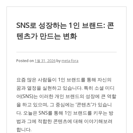
기
실
전
아
이
SNS로 성장하는 1인 브랜드: 콘
디
어:
텐츠가 만드는 변화
자
기
계
발
의
Posted on
1월 31, 2026
by
meta-fora
공
간
을
요즘 많은 사람들이 1인 브랜드를 통해 자신의
만
드
꿈과 열정을 실현하고 있습니다. 특히 소셜 미디
는
어(SNS)는 이러한 개인 브랜드의 성장에 큰 역할
방
법
을 하고 있으며, 그 중심에는 ‘콘텐츠’가 있습니
다. 오늘은 SNS를 통해 1인 브랜드를 키우는 방
법과 그에 적합한 콘텐츠에 대해 이야기해보려
합니다.