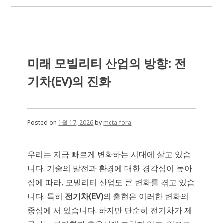
년
웰
빙
트
렌
드
핵
미래 모빌리티 산업의 방향: 전
심
정
기차(EV)의 진화
리:
클
린
이
팅
Posted on
1월 17, 2026
by
meta-fora
의
모
든
우리는 지금 빠르게 변화하는 시대에 살고 있습
것
니다. 기술의 발전과 환경에 대한 경각심이 높아
짐에 따라, 모빌리티 산업도 큰 변화를 겪고 있습
니다. 특히
전기차(EV)
의 출현은 이러한 변화의
중심에 서 있습니다. 하지만 단순히 전기차가 제