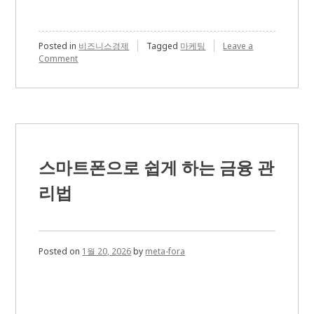
Posted in
비즈니스경제
Tagged
마케팅
Leave a
on
Comment
SNS
로
성
장
하
는
1
인
스마트폰으로 쉽게 하는 금융 관
브
랜
리법
드:
콘
텐
츠
가
Posted on
1월 20, 2026
by
meta-fora
만
드
는
변
화