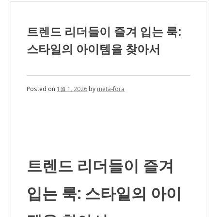
티
산
업
트렌드 리더들이 즐겨 입는 룩:
의
방
스타일의 아이템을 찾아서
향:
전
기
차
(EV)
Posted on
1월 1, 2026
by
meta-fora
의
진
화
트렌드 리더들이 즐겨
입는 룩: 스타일의 아이