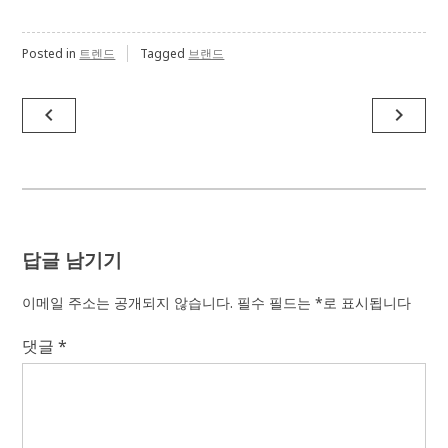
Posted in
트렌드
Tagged
브랜드
글
navigate_before
navigate_next
탐
색
답글 남기기
이메일 주소는 공개되지 않습니다.
필수 필드는
*
로 표시됩니다
댓글
*