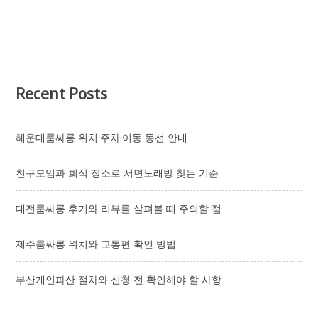
와
신
청
전
확
인
해
Recent Posts
야
할
사
항
해운대룸싸롱 위치·주차·이동 동선 안내
친구모임과 회식 장소로 서면노래방 찾는 기준
대전룸싸롱 후기와 리뷰를 살펴볼 때 주의할 점
제주룸싸롱 위치와 교통편 확인 방법
부산개인파산 절차와 신청 전 확인해야 할 사항