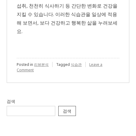
섭취, 천천히 식사하기 등 간단한 변화로 건강을
지킬 수 있습니다. 이러한 식습관을 일상에 적용
해 보면서, 보다 건강하고 행복한 삶을 누려보세
요.
Posted in
리뷰분석
Tagged
식습관
Leave a
on
Comment
건
강
을
지
키
검색
는
식
검색
습
관
7
가
지