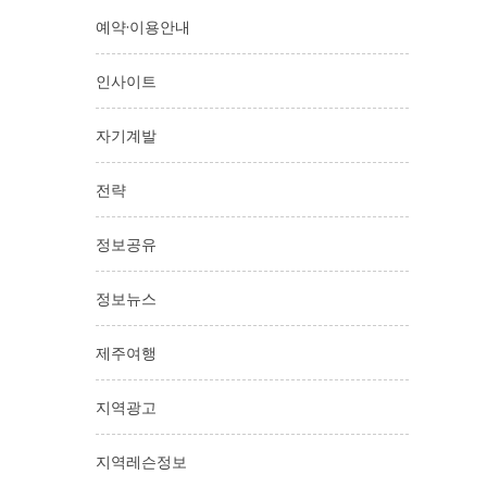
예약·이용안내
인사이트
자기계발
전략
정보공유
정보뉴스
제주여행
지역광고
지역레슨정보