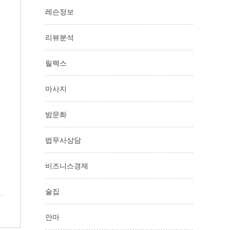
레슨정보
리뷰분석
릴렉스
마사지
밤문화
법무사상담
비즈니스경제
술집
안마