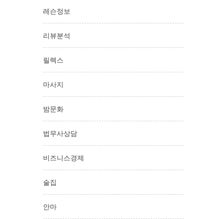
레슨정보
리뷰분석
릴렉스
마사지
밤문화
법무사상담
비즈니스경제
술집
안마