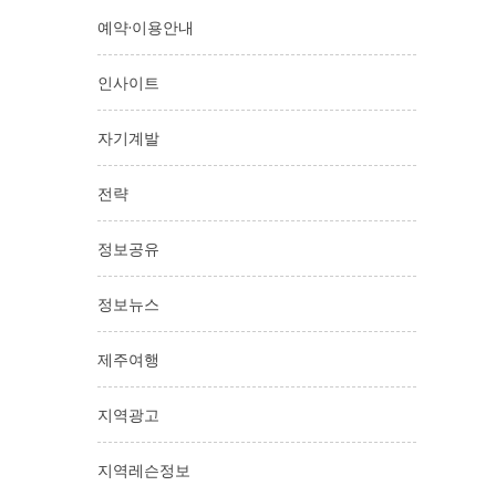
예약·이용안내
인사이트
자기계발
전략
정보공유
정보뉴스
제주여행
지역광고
지역레슨정보