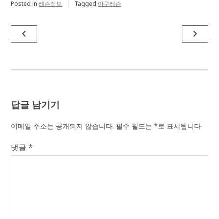
Posted in
레슨정보
Tagged
야구레슨
글
navigate_before
navigate_next
탐
색
답글 남기기
이메일 주소는 공개되지 않습니다.
필수 필드는
*
로 표시됩니다
댓글
*