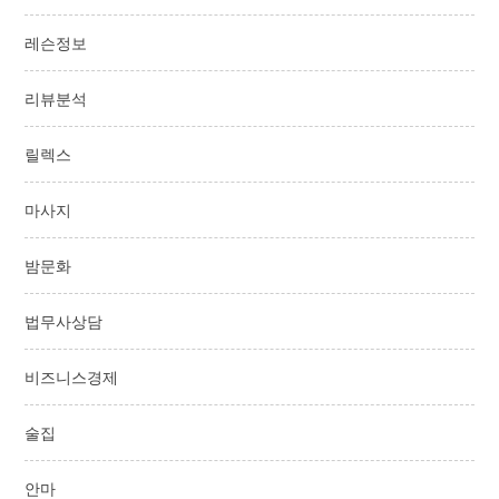
레슨정보
리뷰분석
릴렉스
마사지
밤문화
법무사상담
비즈니스경제
술집
안마