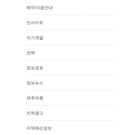
예약·이용안내
인사이트
자기계발
전략
정보공유
정보뉴스
제주여행
지역광고
지역레슨정보