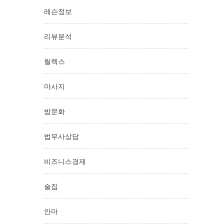
레슨정보
리뷰분석
릴렉스
마사지
밤문화
법무사상담
비즈니스경제
술집
안마